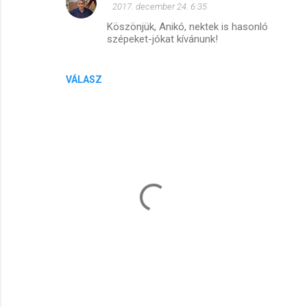
2017. december 24. 6:35
j
Köszönjük, Anikó, nektek is hasonló
e
szépeket-jókat kívánunk!
g
y
VÁLASZ
z
é
s
e
k