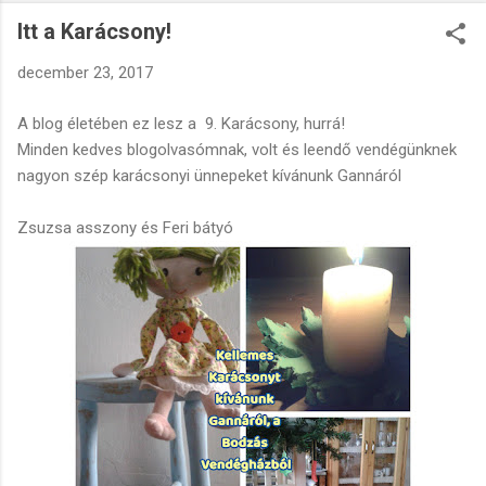
égerfatorzsák kísértetiesen, mégis gyönyörűen idézik meg az
Itt a Karácsony!
erdélyi Gyilkos-tó hangulatát. Kiváló, csendes túracélpont.
Csurgó-kút és Farkasgyepű: Könnyed, nagyrészt sík terepű
december 23, 2017
erdőparti túra, amely érinti a vadregényes Csurgó-kutat (egy
gyönyörű erdei forrást és vízesést). Cuha-völgy és Szurdok
A blog életében ez lesz a 9. Karácsony, hurrá!
(Vinye): Ha egy kicsit autóztok észak felé, a Bakony talán
Minden kedves blogolvasómnak, volt és leendő vendégünknek
legnépszerűbb szurdoka vár. Gázlókon átkelve, a festői
nagyon szép karácsonyi ünnepeket kívánunk Gannáról
Bakonyvasút viaduktjai és alagútjai alatt sétálhattok. 🏛️ ...
Zsuzsa asszony és Feri bátyó