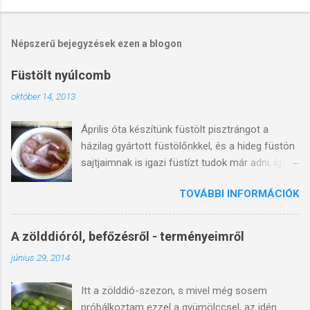
M
e
g
j
Népszerű bejegyzések ezen a blogon
e
g
Füstölt nyúlcomb
y
z
október 14, 2013
é
s
Április óta készítünk füstölt pisztrángot a
k
ü
házilag gyártott füstölőnkkel, és a hideg füstön
l
sajtjaimnak is igazi füstízt tudok már adni, így
d
ritkábban használom a gyári füstaromát.. Egy
é
s
TOVÁBBI INFORMÁCIÓK
ideje izgatott már a gondolat, hogy ha nem is
e
disznósonkát, de nyúlcombot füstöljek a
masinámmal. Így változatosabbá tehetem a
A zölddióról, befőzésről - terményeimről
nyúl- és egyéb ételeinket is. Azért a
június 29, 2014
technológiát nem ismervén, nekiálltam
kutakodni a neten, illetve érdeklődtem a faluban
Itt a zölddió-szezon, s mivel még sosem
is, de meglepő módon, nagyon kevés
próbálkoztam ezzel a gyümölccsel, az idén