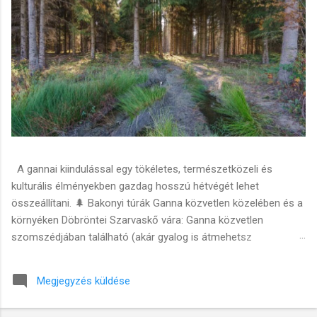
A gannai kiindulással egy tökéletes, természetközeli és
kulturális élményekben gazdag hosszú hétvégét lehet
összeállítani. 🌲 Bakonyi túrák Ganna közvetlen közelében és a
környéken Döbröntei Szarvaskő vára: Ganna közvetlen
szomszédjában található (akár gyalog is átmehetsz
Döbröntére). A falu feletti dombon magasodó várromhoz egy
könnyű, családi séta vezet fel, ahonnan csodás panoráma
Megjegyzés küldése
nyílik a Bakonyaljára. Hubertlaki-tó (a bakonyi „Gyilkos-tó”):
Ugod és Bakonybél között fekszik. A tóból kiálló elhalt