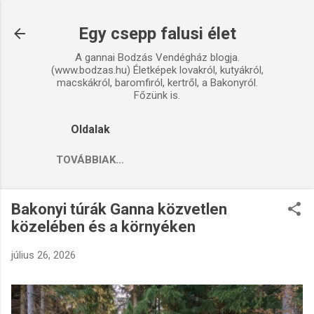
Ugrás a fő tartalomra
Egy csepp falusi élet
A gannai Bodzás Vendégház blogja.
(www.bodzas.hu) Életképek lovakról, kutyákról,
macskákról, baromfiról, kertről, a Bakonyról.
Főzünk is.
Oldalak
TOVÁBBIAK…
Bakonyi túrák Ganna közvetlen
közelében és a környéken
július 26, 2026