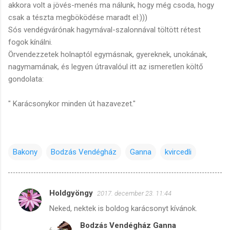
akkora volt a jövés-menés ma nálunk, hogy még csoda, hogy
csak a tészta megböködése maradt el:)))
Sós vendégvárónak hagymával-szalonnával töltött rétest
fogok kínálni.
Örvendezzetek holnaptól egymásnak, gyereknek, unokának,
nagymamának, és legyen útravalóul itt az ismeretlen költő
gondolata:
" Karácsonykor minden út hazavezet."
Bakony
Bodzás Vendégház
Ganna
kvircedli
Holdgyöngy
2017. december 23. 11:44
M
Neked, nektek is boldog karácsonyt kívánok.
e
Bodzás Vendégház Ganna
g