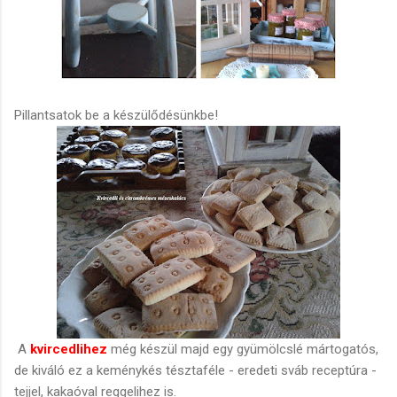
Pillantsatok be a készülődésünkbe!
A
kvircedlihez
még készül majd egy gyümölcslé mártogatós,
de kiváló ez a keménykés tésztaféle - eredeti sváb receptúra -
tejjel, kakaóval reggelihez is.